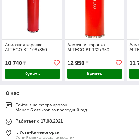
Алмазная коронка
Алмазная коронка
Алма
ALTECO ВТ 108х350
ALTECO ВТ 132х350
ALT
10 740
12 950
11 
₸
₸
Купить
Купить
О нас
Рейтинг не сформирован
Менее 5 отзывов за последний год
Работает с 17.08.2021
г. Усть-Каменогорск
Усть-Каменогорск, Казахстан