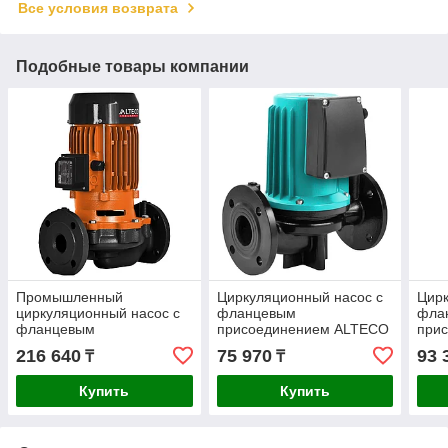
Все условия возврата
Подобные товары компании
Промышленный
Циркуляционный насос с
Цирк
циркуляционный насос с
фланцевым
фла
фланцевым
присоединением ALTECO
при
присоединением ALTECO
CP 50-11/220 SF
CP 5
216 640
75 970
93 
₸
₸
PH 50/2200 F
Купить
Купить