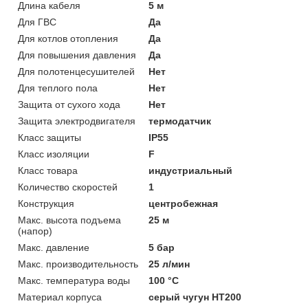
Длина кабеля
5 м
Для ГВС
Да
Для котлов отопления
Да
Для повышения давления
Да
Для полотенцесушителей
Нет
Для теплого пола
Нет
Защита от сухого хода
Нет
Защита электродвигателя
термодатчик
Класс защиты
IP55
Класс изоляции
F
Класс товара
индустриальный
Количество скоростей
1
Конструкция
центробежная
Макс. высота подъема
25 м
(напор)
Макс. давление
5 бар
Макс. производительность
25 л/мин
Макс. температура воды
100 °C
Материал корпуса
серый чугун HT200