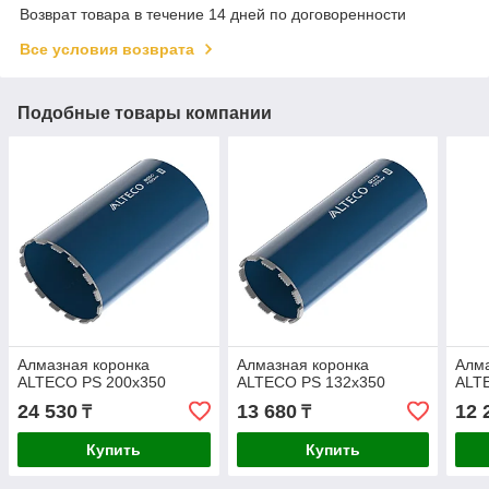
Возврат товара в течение 14 дней по договоренности
Все условия возврата
Подобные товары компании
Алмазная коронка
Алмазная коронка
Алма
ALTECO PS 200х350
ALTECO PS 132х350
ALT
24 530
13 680
12 
₸
₸
Купить
Купить