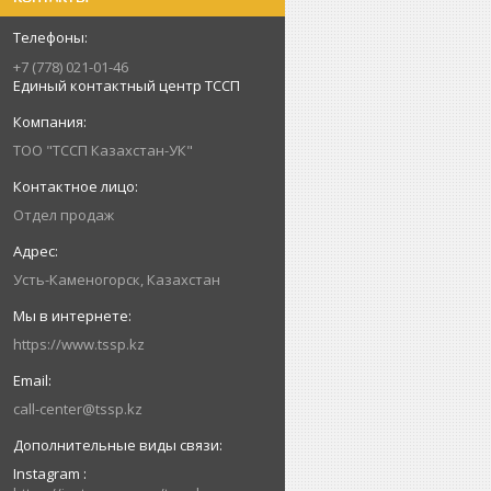
+7 (778) 021-01-46
Единый контактный центр ТССП
ТОО "ТССП Казахстан-УК"
Отдел продаж
Усть-Каменогорск, Казахстан
https://www.tssp.kz
call-center@tssp.kz
Instagram