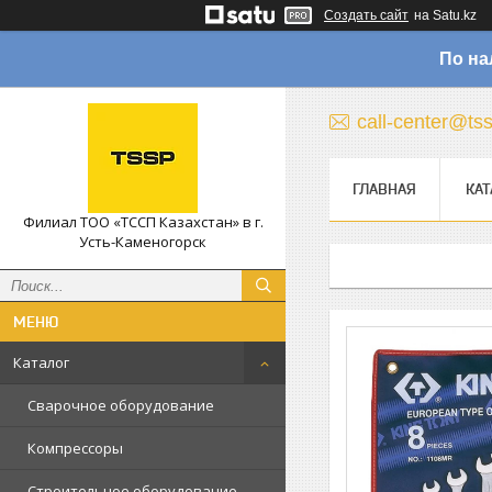
Создать сайт
на Satu.kz
По на
call-center@ts
ГЛАВНАЯ
КАТ
Филиал ТОО «ТССП Казахстан» в г.
Усть-Каменогорск
Каталог
Сварочное оборудование
Компрессоры
Строительное оборудование