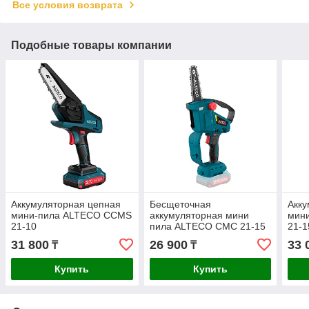
Все условия возврата
Подобные товары компании
Аккумуляторная цепная
Бесщеточная
Акку
мини-пила ALTECO CCMS
аккумуляторная мини
мин
21-10
пила ALTECO CMC 21-15
21-1
BL Solo (без АКБ и ЗУ)
31 800
26 900
33 
₸
₸
Купить
Купить