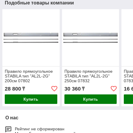
Подобные товары компании
Правило прямоугольное
Правило прямоугольное
Пра
STABILA тип "AL2L-2G"
STABILA тип "AL2L-2G"
STAB
200см 07802
250см 07832
078
28 800
30 360
16 
₸
₸
Купить
Купить
О нас
Рейтинг не сформирован