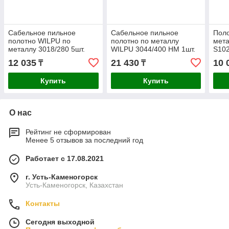
Сабельное пильное
Сабельное пильное
Поло
полотно WILPU по
полотно по металлу
мет
металлу 3018/280 5шт.
WILPU 3044/400 НМ 1шт.
S102
1482800005
1654000001
DT2
12 035
21 430
10 
₸
₸
Купить
Купить
О нас
Рейтинг не сформирован
Менее 5 отзывов за последний год
Работает с 17.08.2021
г. Усть-Каменогорск
Усть-Каменогорск, Казахстан
Контакты
Сегодня выходной