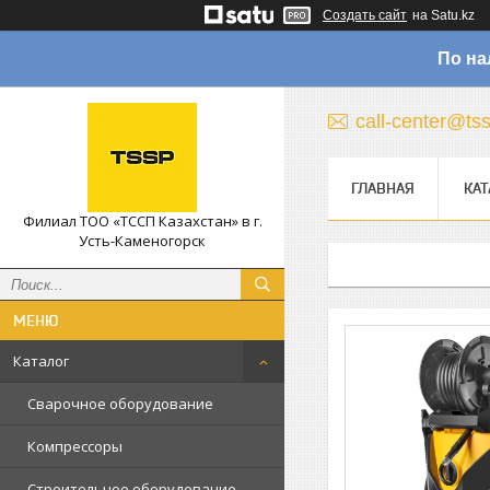
Создать сайт
на Satu.kz
По на
call-center@ts
ГЛАВНАЯ
КАТ
Филиал ТОО «ТССП Казахстан» в г.
Усть-Каменогорск
Каталог
Сварочное оборудование
Компрессоры
Строительное оборудование