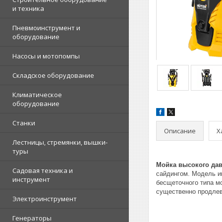
и техника
Пневмоинструмент и
оборудование
Насосы и мотопомпы
Складское оборудование
Климатическое
оборудование
Станки
Описание
Х
Лестницы, стремянки, вышки-
туры
Мойка высокого дав
Садовая техника и
сайдингом. Модель и
инструмент
бесщеточного типа м
существенно продлев
Электроинструмент
Генераторы