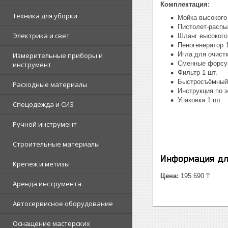
Комплектация:
Техника для уборки
Мойка высокого
Пистолет-распы
Электрика и свет
Шланг высокого
Пеногенератор 1
Игла для очистк
Измерительные приборы и
Сменные форсун
инструмент
Фильтр 1 шт.
Быстросъёмный 
Расходные материалы
Инструкция по э
Упаковка 1 шт.
Спецодежда и СИЗ
Ручной инструмент
Строительные материалы
Информация дл
Крепеж и метизы
Цена:
195 690 ₸
Аренда инструмента
Автосервисное оборудование
Оснащение мастерских