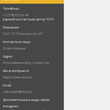
+7 (778) 021-01-46
Единый контактный центр ТССП
ТОО "ТССП Казахстан-УК"
Отдел продаж
Усть-Каменогорск, Казахстан
https://www.tssp.kz
call-center@tssp.kz
Instagram