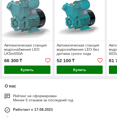
Автоматическая станция
Автоматическая станция
Авто
водоснабжения LEO
водоснабжения LEO без
водо
LKSm550А
датчика сухого хода
602I
LKSm350А
66 300
52 100
61 
₸
₸
Купить
Купить
О нас
Рейтинг не сформирован
Менее 5 отзывов за последний год
Работает с 17.08.2021