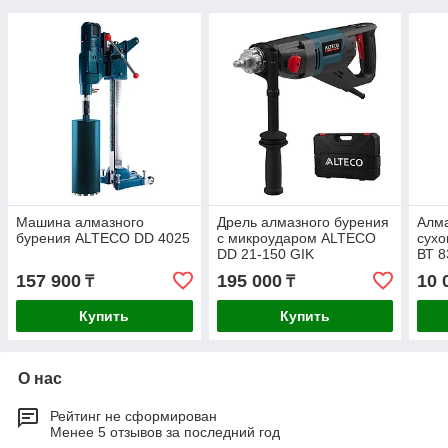
Машина алмазного
Дрель алмазного бурения
Алма
бурения ALTECO DD 4025
с микроударом ALTECO
сухо
DD 21-150 GIK
ВТ 8
157 900
195 000
10 
₸
₸
Купить
Купить
О нас
Рейтинг не сформирован
Менее 5 отзывов за последний год