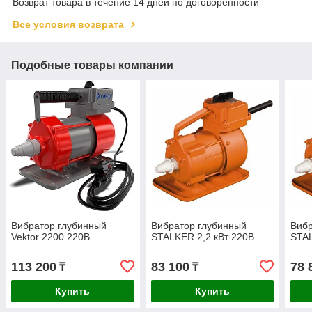
Возврат товара в течение 14 дней по договоренности
Все условия возврата
Подобные товары компании
Вибратор глубинный
Вибратор глубинный
Вибр
Vektor 2200 220В
STALKER 2,2 кВт 220В
STA
113 200
83 100
78 
₸
₸
Купить
Купить