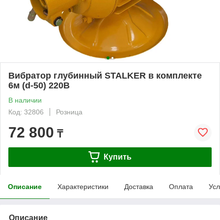
Вибратор глубинный STALKER в комплекте
6м (d-50) 220В
В наличии
Код: 32806
Розница
72 800
₸
Купить
Описание
Характеристики
Доставка
Оплата
Усл
Описание