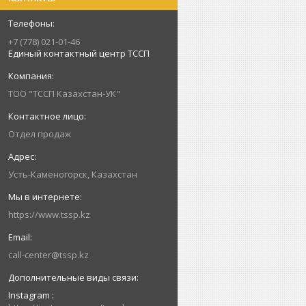
+7 (778) 021-01-46
Единый контактный центр ТССП
ТОО "ТССП Казахстан-УК"
Отдел продаж
Усть-Каменогорск, Казахстан
https://www.tssp.kz
call-center@tssp.kz
Instagram