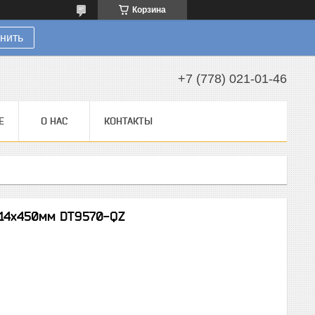
Корзина
нить
+7 (778) 021-01-46
Е
О НАС
КОНТАКТЫ
 14х450мм DT9570-QZ