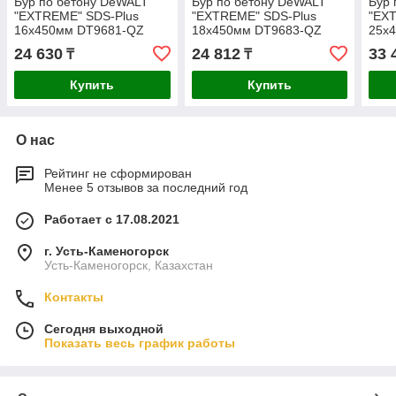
Бур по бетону DeWALT
Бур по бетону DeWALT
Бур 
"EXTREME" SDS-Plus
"EXTREME" SDS-Plus
"EX
16х450мм DT9681-QZ
18х450мм DT9683-QZ
25х
24 630
24 812
33 
₸
₸
Купить
Купить
О нас
Рейтинг не сформирован
Менее 5 отзывов за последний год
Работает с 17.08.2021
г. Усть-Каменогорск
Усть-Каменогорск, Казахстан
Контакты
Сегодня выходной
Показать весь график работы