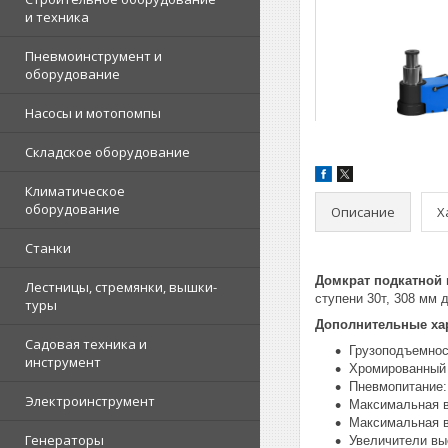
и техника
Пневмоинструмент и
оборудование
Насосы и мотопомпы
Складское оборудование
Климатическое
оборудование
Описание
Х
Станки
Домкрат подкатной 
Лестницы, стремянки, вышки-
ступени 30т, 308 мм 
туры
Дополнительные хар
Садовая техника и
Грузоподъемност
инструмент
Хромированный
Пневмопитание: 
Электроинструмент
Максимальная в
Максимальная в
Генераторы
Увеличители вы