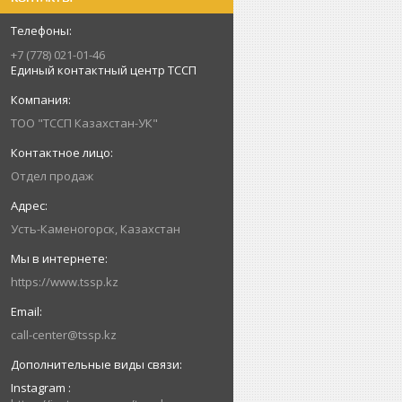
+7 (778) 021-01-46
Единый контактный центр ТССП
ТОО "ТССП Казахстан-УК"
Отдел продаж
Усть-Каменогорск, Казахстан
https://www.tssp.kz
call-center@tssp.kz
Instagram