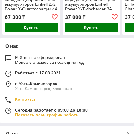
аккумуляторов Einhell 2x2
аккумуляторов Einhell
Einh
Power X-Quattrocharger 4A
Power X-Twincharger 3A
Char
4512102
4512069
67 300
37 000
37 
₸
₸
Купить
Купить
О нас
Рейтинг не сформирован
Менее 5 отзывов за последний год
Работает с 17.08.2021
г. Усть-Каменогорск
Усть-Каменогорск, Казахстан
Контакты
Сегодня работает с 09:00 до 18:00
Показать весь график работы
О нас