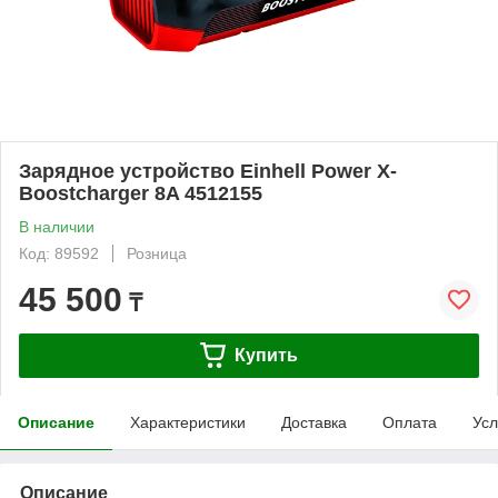
Зарядное устройство Einhell Power X-
Boostcharger 8A 4512155
В наличии
Код: 89592
Розница
45 500
₸
Купить
Описание
Характеристики
Доставка
Оплата
Усл
Описание