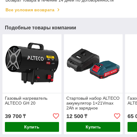
Все условия возврата
Подобные товары компании
Газовый нагреватель
Стартовый набор ALTECO
Газо
ALTECO GH 20
аккумулятор 1×21Vmax
ALT
2Ah и зарядное
устройство (BCD 21-20 Li
39 700
12 500
65 
₸
₸
+ BC 21-40 QF)
Купить
Купить