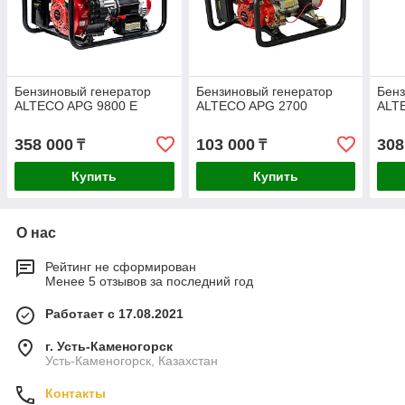
Бензиновый генератор
Бензиновый генератор
Бенз
ALTECO APG 9800 E
ALTECO APG 2700
ALT
358 000
103 000
308
₸
₸
Купить
Купить
О нас
Рейтинг не сформирован
Менее 5 отзывов за последний год
Работает с 17.08.2021
г. Усть-Каменогорск
Усть-Каменогорск, Казахстан
Контакты