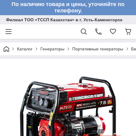
По наличию товара и цены, уточняйте по
телефону.
Филиал ТОО «ТССП Казахстан» в г. Усть-Каменогорск
Каталог
Генераторы
Портативные генераторы
Бе