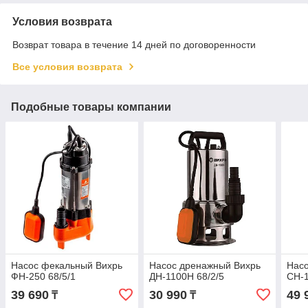
Условия возврата
Возврат товара в течение 14 дней по договоренности
Все условия возврата
Подобные товары компании
Насос фекальный Вихрь
Насос дренажный Вихрь
Насо
ФН-250 68/5/1
ДН-1100Н 68/2/5
СН-1
39 690
30 990
49 
₸
₸