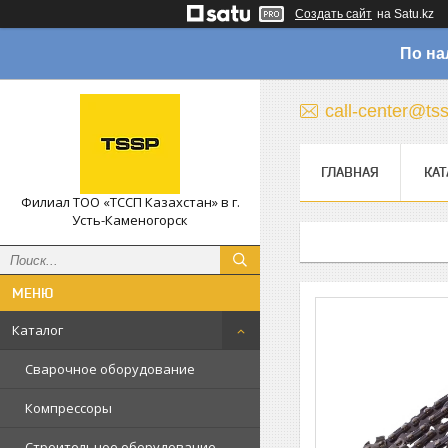
Создать сайт
на Satu.kz
По на
call-center@ts
ГЛАВНАЯ
КАТ
Филиал ТОО «ТССП Казахстан» в г.
Усть-Каменогорск
Каталог
Сварочное оборудование
Компрессоры
Строительное оборудование