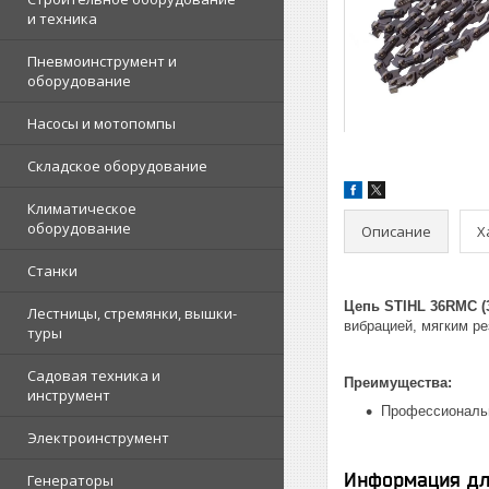
и техника
Пневмоинструмент и
оборудование
Насосы и мотопомпы
Складское оборудование
Климатическое
оборудование
Описание
Х
Станки
Цепь STIHL 36RMC (3
Лестницы, стремянки, вышки-
вибрацией, мягким р
туры
Садовая техника и
Преимущества:
инструмент
Профессиональн
Электроинструмент
Информация дл
Генераторы