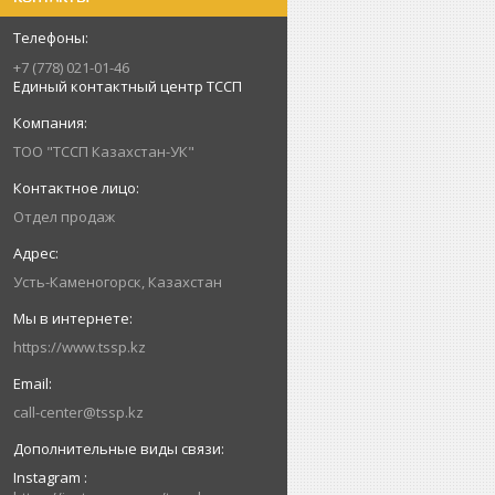
+7 (778) 021-01-46
Единый контактный центр ТССП
ТОО "ТССП Казахстан-УК"
Отдел продаж
Усть-Каменогорск, Казахстан
https://www.tssp.kz
call-center@tssp.kz
Instagram