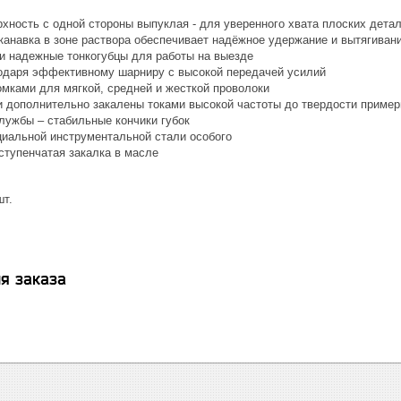
рхность с одной стороны выпуклая - для уверенного хвата плоских дета
канавка в зоне раствора обеспечивает надёжное удержание и вытягивани
и надежные тонкогубцы для работы на выезде
годаря эффективному шарниру с высокой передачей усилий
мками для мягкой, средней и жесткой проволоки
 дополнительно закалены токами высокой частоты до твердости приме
лужбы – стабильные кончики губок
циальной инструментальной стали особого
ступенчатая закалка в масле
шт.
я заказа