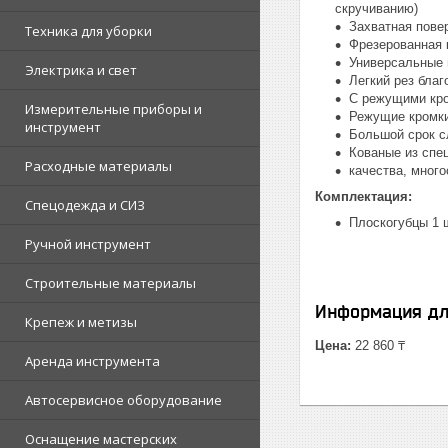
скручиванию)
Захватная пове
Техника для уборки
Фрезерованная 
Универсальные 
Электрика и свет
Легкий рез бла
С режущими кро
Измерительные приборы и
Режущие кромки
инструмент
Большой срок с
Кованые из спе
Расходные материалы
качества, много
Комплектация:
Спецодежда и СИЗ
Плоскогубцы 1 
Ручной инструмент
Строительные материалы
Информация дл
Крепеж и метизы
Цена:
22 860 ₸
Аренда инструмента
Автосервисное оборудование
Оснащение мастерских