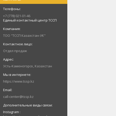
+7 (778) 021-01-46
Единый контактный центр ТССП
ТОО "ТССП Казахстан-УК"
Отдел продаж
Усть-Каменогорск, Казахстан
https://www.tssp.kz
call-center@tssp.kz
Instagram