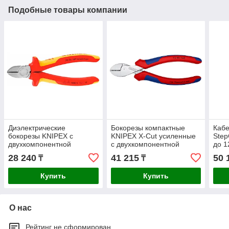
Подобные товары компании
Диэлектрические
Бокорезы компактные
Каб
бокорезы KNIPEX с
KNIPEX X-Cut усиленные
Step
двухкомпонентной
с двухкомпонентной
до 1
рукояткой 160мм 7006160
рукояткой 160мм 7305160
225
28 240
41 215
50 
₸
₸
Купить
Купить
О нас
Рейтинг не сформирован