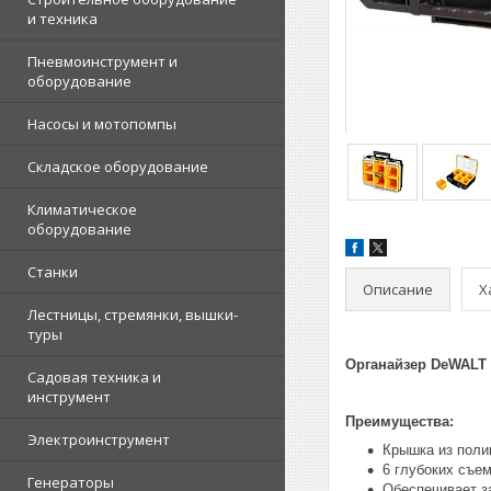
и техника
Пневмоинструмент и
оборудование
Насосы и мотопомпы
Складское оборудование
Климатическое
оборудование
Станки
Описание
Х
Лестницы, стремянки, вышки-
туры
Органайзер DeWALT
Садовая техника и
инструмент
Преимущества:
Электроинструмент
Крышка из поли
6 глубоких съе
Генераторы
Обеспечивает з