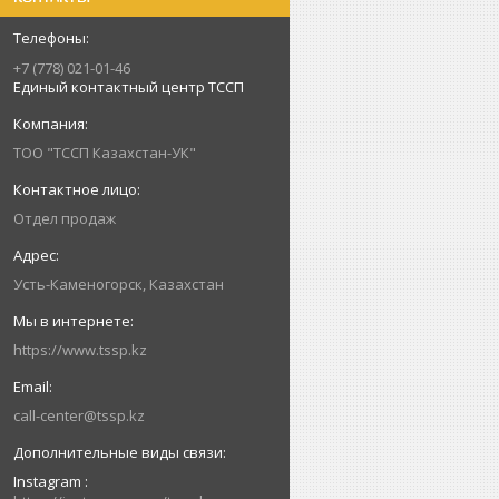
+7 (778) 021-01-46
Единый контактный центр ТССП
ТОО "ТССП Казахстан-УК"
Отдел продаж
Усть-Каменогорск, Казахстан
https://www.tssp.kz
call-center@tssp.kz
Instagram