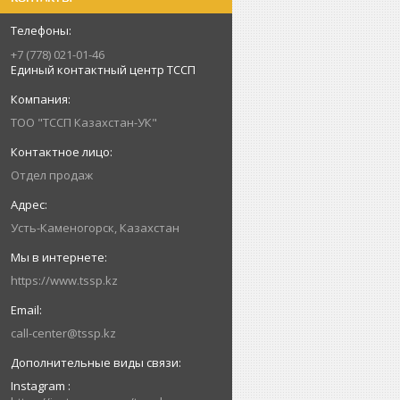
+7 (778) 021-01-46
Единый контактный центр ТССП
ТОО "ТССП Казахстан-УК"
Отдел продаж
Усть-Каменогорск, Казахстан
https://www.tssp.kz
call-center@tssp.kz
Instagram