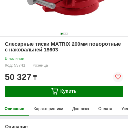
Слесарные тиски MATRIX 200мм поворотные
с наковальней 18603
В наличии
Код: 59741
Розница
50 327
₸
Купить
Описание
Характеристики
Доставка
Оплата
Усл
Описание