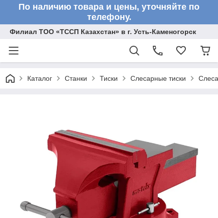
По наличию товара и цены, уточняйте по
телефону.
Филиал ТОО «ТССП Казахстан» в г. Усть-Каменогорск
Каталог
Станки
Тиски
Слесарные тиски
Слеса