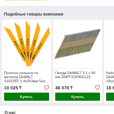
Подобные товары компании
Полотно пильное по
Гвозди DeWALT 3,1 x 90
Набо
металлу DeWALT
мм DNPT31R90G12Z
DeW
S1022EF 1.4х203мм 5шт.
19шт
DT2354-QZ
10 025
46 070
18 
₸
₸
Купить
Купить
О нас