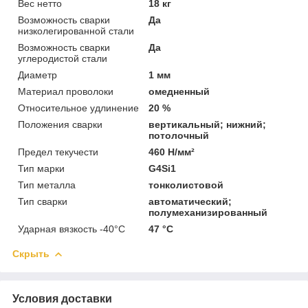
Вес нетто
18 кг
Возможность сварки
Да
низколегированной стали
Возможность сварки
Да
углеродистой стали
Диаметр
1 мм
Материал проволоки
омедненный
Относительное удлинение
20 %
Положения сварки
вертикальный; нижний;
потолочный
Предел текучести
460 Н/мм²
Тип марки
G4Si1
Тип металла
тонколистовой
Тип сварки
автоматический;
полумеханизированный
Ударная вязкость -40°С
47 °C
Скрыть
Условия доставки