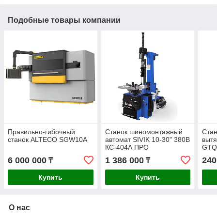
Подобные товары компании
Правильно-гибочный
Станок шиномонтажный
Стан
станок ALTECO SGW10A
автомат SIVIK 10-30" 380В
вытя
КС-404А ПРО
GTQ
6 000 000
1 386 000
240
₸
₸
Купить
Купить
О нас