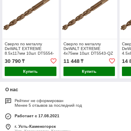
Сверло по металлу
Сверло по металлу
Свер
DeWALT EXTREME
DeWALT EXTREME
DeW
8.5x117мм 10шт. DT5554-
4x75мм 10шт. DT5543-QZ
4.5x
QZ
QZ
30 790
11 448
14 
₸
₸
Купить
Купить
О нас
Рейтинг не сформирован
Менее 5 отзывов за последний год
Работает с 17.08.2021
г. Усть-Каменогорск