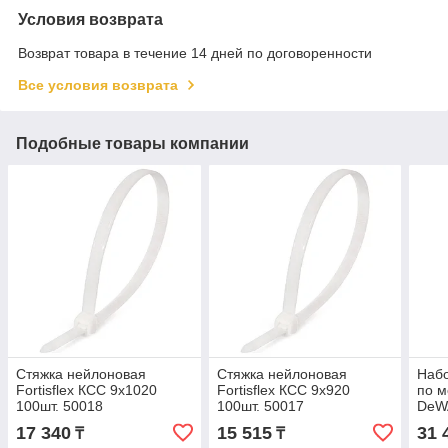
Условия возврата
Возврат товара в течение 14 дней по договоренности
Все условия возврата
Подобные товары компании
Стяжка нейлоновая
Стяжка нейлоновая
Набо
Fortisflex КСС 9х1020
Fortisflex КСС 9х920
по м
100шт. 50018
100шт. 50017
DeW
4.2х
17 340
15 515
31 
₸
₸
DT2