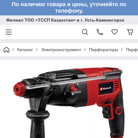
По наличию товара и цены, уточняйте по
телефону.
Филиал ТОО «ТССП Казахстан» в г. Усть-Каменогорск
Каталог
Электроинструмент
Перфораторы
Перф