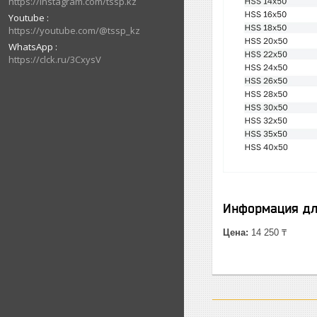
https://instagram.com/tssp.kz
Youtube
https://youtube.com/@tssp_kz
WhatsApp
https://clck.ru/3CxysV
Информация дл
Цена:
14 250 ₸