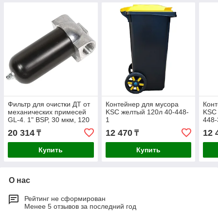
Фильтр для очистки ДТ от
Контейнер для мусора
Конт
механических примесей
KSC желтый 120л 40-448-
KSC 
GL-4. 1" BSP, 30 мкм, 120
1
448-
л/мин
20 314
12 470
12 
₸
₸
Купить
Купить
О нас
Рейтинг не сформирован
Менее 5 отзывов за последний год