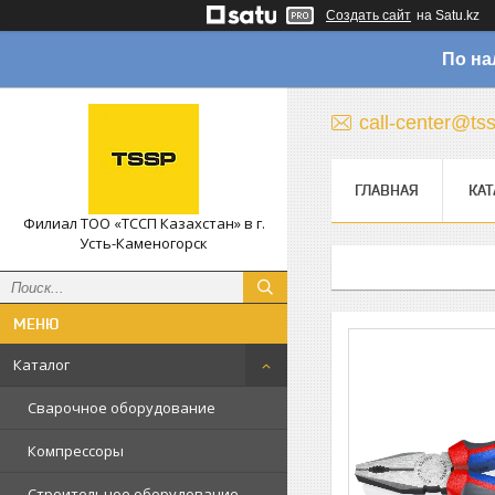
Создать сайт
на Satu.kz
По на
call-center@ts
ГЛАВНАЯ
КАТ
Филиал ТОО «ТССП Казахстан» в г.
Усть-Каменогорск
Каталог
Сварочное оборудование
Компрессоры
Строительное оборудование