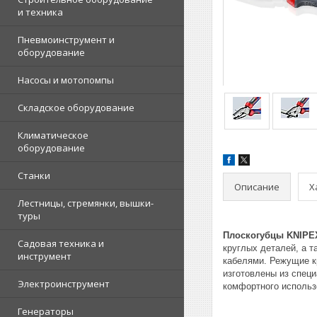
и техника
Пневмоинструмент и
оборудование
Насосы и мотопомпы
Складское оборудование
Климатическое
оборудование
Станки
Описание
Х
Лестницы, стремянки, вышки-
туры
Плоскогубцы KNIPE
Садовая техника и
круглых деталей, а 
инструмент
кабелями. Режущие к
изготовлены из спец
Электроинструмент
комфортного использ
Генераторы