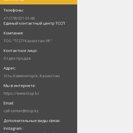
+7 (778) 021-01-46
Единый контактный центр ТССП
ТОО "ТССП Казахстан-УК"
Отдел продаж
Усть-Каменогорск, Казахстан
https://www.tssp.kz
call-center@tssp.kz
Instagram