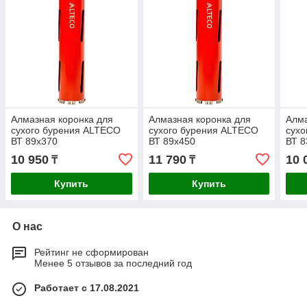
Алмазная коронка для
Алмазная коронка для
Алма
сухого бурения ALTECO
сухого бурения ALTECO
сухо
ВТ 89х370
ВТ 89х450
ВТ 8
10 950
11 790
10 
₸
₸
Купить
Купить
О нас
Рейтинг не сформирован
Менее 5 отзывов за последний год
Работает с 17.08.2021