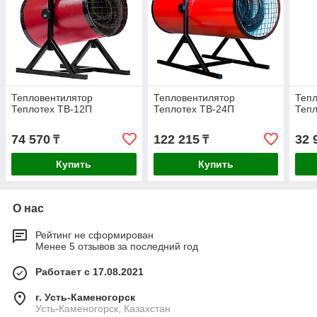
Тепловентилятор
Тепловентилятор
Тепл
Теплотех ТВ-12П
Теплотех ТВ-24П
Тепл
74 570
122 215
32 
₸
₸
Купить
Купить
О нас
Рейтинг не сформирован
Менее 5 отзывов за последний год
Работает с 17.08.2021
г. Усть-Каменогорск
Усть-Каменогорск, Казахстан