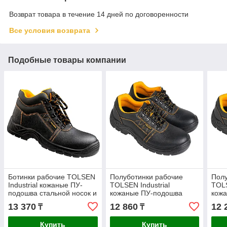
Возврат товара в течение 14 дней по договоренности
Все условия возврата
Подобные товары компании
Ботинки рабочие TOLSEN
Полуботинки рабочие
Полу
Industrial кожаные ПУ-
TOLSEN Industrial
TOLS
подошва стальной носок и
кожаные ПУ-подошва
кож
стелька р.41 45353
стальной носок размер 39
стал
13 370
12 860
12 
₸
₸
45321
453
Купить
Купить