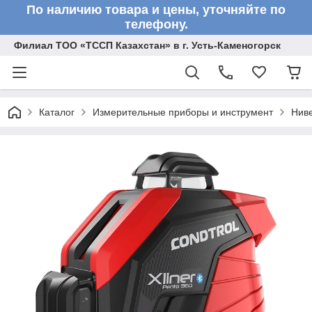
По наличию товара и цены, уточняйте по
телефону.
Филиал ТОО «ТССП Казахстан» в г. Усть-Каменогорск
Каталог
Измерительные приборы и инструмент
Нив