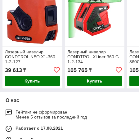
Лазерный нивелир
Лазерный нивелир
Лаз
CONDTROL NEO X1-360
CONDTROL XLiner 360 G
CON
1-2-127
1-2-134
360G
39 613
105 765
105
₸
₸
Купить
Купить
О нас
Рейтинг не сформирован
Менее 5 отзывов за последний год
Работает с 17.08.2021