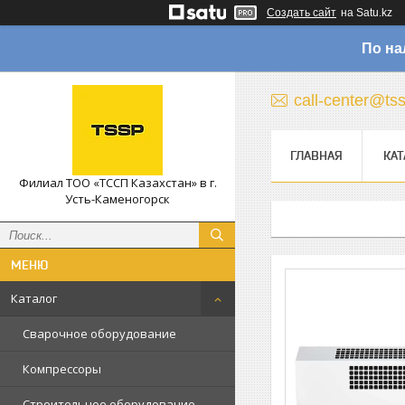
Создать сайт
на Satu.kz
По на
call-center@ts
ГЛАВНАЯ
КАТ
Филиал ТОО «ТССП Казахстан» в г.
Усть-Каменогорск
Каталог
Сварочное оборудование
Компрессоры
Строительное оборудование