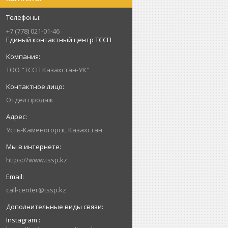
+7 (778) 021-01-46
Единый контактный центр ТССП
ТОО "ТССП Казахстан-УК"
Отдел продаж
Усть-Каменогорск, Казахстан
https://www.tssp.kz
call-center@tssp.kz
Instagram