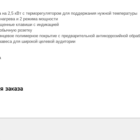
а на 2,5 кВт с терморегулятором для поддержания нужной температуры
 нагрева и 2 режима мощности
щенные клавиши с индикацией
обычную розетку
янцевое полимерное покрытие с предварительной антикоррозийной обраб
завеса для широкой целевой аудитории
а
я заказа