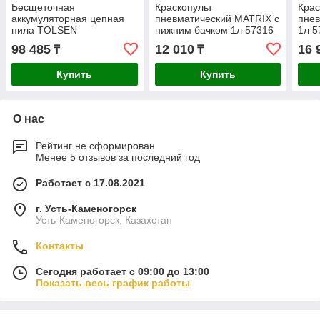
Бесщеточная
Краскопульт
Крас
аккумуляторная цепная
пневматический MATRIX с
пне
пила TOLSEN
нижним бачком 1л 57316
1л 5
"INDUSTRIAL" 1000В
98 485
12 010
16 
₸
₸
87360
Купить
Купить
О нас
Рейтинг не сформирован
Менее 5 отзывов за последний год
Работает с 17.08.2021
г. Усть-Каменогорск
Усть-Каменогорск, Казахстан
Контакты
Сегодня работает с 09:00 до 13:00
Показать весь график работы