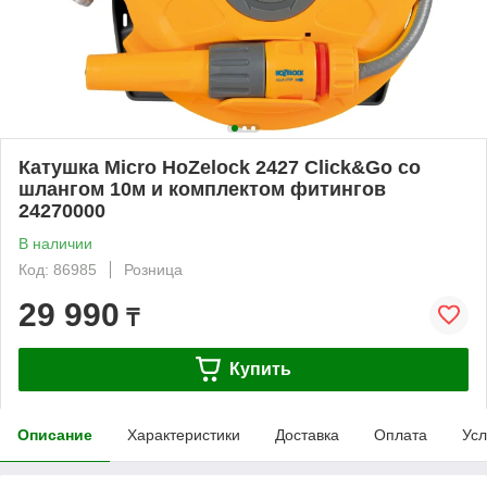
Катушка Micro HoZelock 2427 Click&Go со
шлангом 10м и комплектом фитингов
24270000
В наличии
Код: 86985
Розница
29 990
₸
Купить
Описание
Характеристики
Доставка
Оплата
Усл