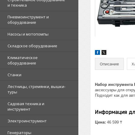
и техника
Пневмоинструмент и
оборудование
Насосы и мотопомпы
Складское оборудование
Климатическое
оборудование
Описание
Х
Станки
Набор инструмента 
Лестницы, стремянки, вышки-
аксессуары для откру
туры
Подходит как для авт
Садовая техника и
инструмент
Информация дл
Электроинструмент
Цена:
46 599 ₸
Генераторы