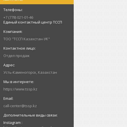
+7 (778) 021-01-46
Единый контактный центр ТССП
ТОО "ТССП Казахстан-УК"
Отдел продаж
Усть-Каменогорск, Казахстан
https://www.tssp.kz
call-center@tssp.kz
Instagram