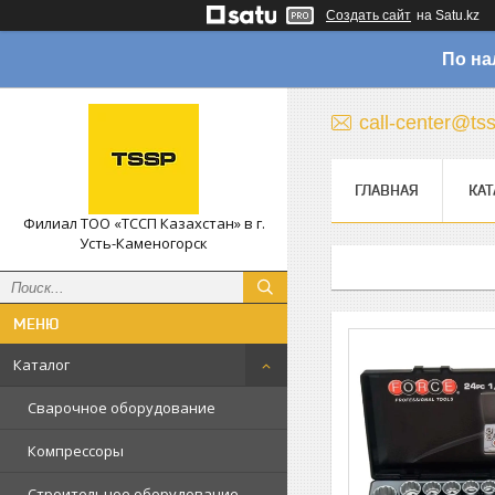
Создать сайт
на Satu.kz
По на
call-center@ts
ГЛАВНАЯ
КАТ
Филиал ТОО «ТССП Казахстан» в г.
Усть-Каменогорск
Каталог
Сварочное оборудование
Компрессоры
Строительное оборудование