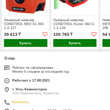
Лазерный нивелир
Лазерный нивелир
Нив
CONDTROL NEO X1-360
CONDTROL XLiner 360 G
INFI
1-2-127
1-2-134
296
39 613
105 765
54 
₸
₸
Купить
Купить
О нас
Рейтинг не сформирован
Менее 5 отзывов за последний год
Работает с 17.08.2021
г. Усть-Каменогорск
Усть-Каменогорск, Казахстан
Контакты