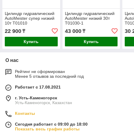
Цилиндр гидравлический
Цилиндр гидравлический
Цили
AutoMeister супер низкий
AutoMeister низкий 30т
Auto
10т T01010
T01030-1
T01
22 900
43 000
30 
₸
₸
Купить
Купить
О нас
Рейтинг не сформирован
Менее 5 отзывов за последний год
Работает с 17.08.2021
г. Усть-Каменогорск
Усть-Каменогорск, Казахстан
Контакты
Сегодня работает с 09:00 до 18:00
Показать весь график работы