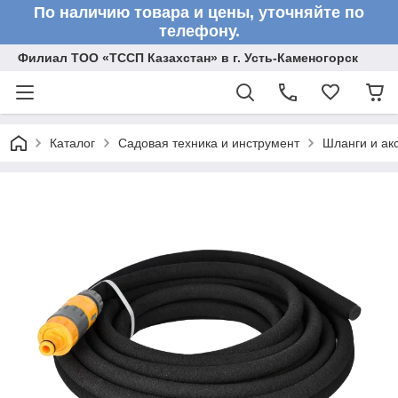
По наличию товара и цены, уточняйте по
телефону.
Филиал ТОО «ТССП Казахстан» в г. Усть-Каменогорск
Каталог
Садовая техника и инструмент
Шланги и ак