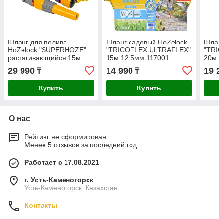
Шланг для полива
Шланг садовый HoZelock
Шлан
HoZelock "SUPERHOZE"
"TRICOFLEX ULTRAFLEX"
"TR
растягивающийся 15м
15м 12.5мм 117001
20м 
8215A1240
29 990
14 990
19 
₸
₸
Купить
Купить
О нас
Рейтинг не сформирован
Менее 5 отзывов за последний год
Работает с 17.08.2021
г. Усть-Каменогорск
Усть-Каменогорск, Казахстан
Контакты