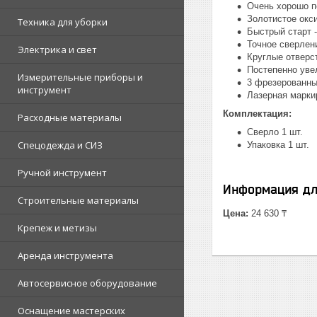
Очень хорошо п
Золотистое окс
Техника для уборки
Быстрый старт 
Точное сверлен
Электрика и свет
Круглые отверс
Постепенно уве
Измерительные приборы и
3 фрезерованны
инструмент
Лазерная марки
Комплектация:
Расходные материалы
Сверло 1 шт.
Спецодежда и СИЗ
Упаковка 1 шт.
Ручной инструмент
Информация дл
Строительные материалы
Цена:
24 630 ₸
Крепеж и метизы
Аренда инструмента
Автосервисное оборудование
Оснащение мастерских