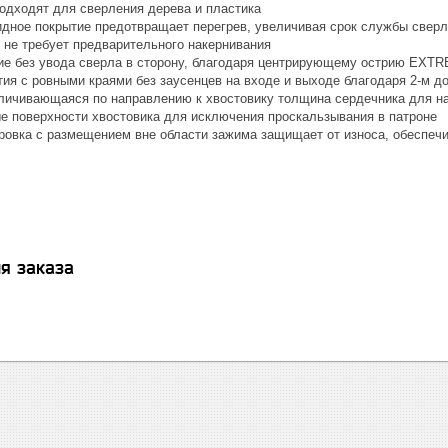
одходят для сверления дерева и пластика
идное покрытие предотвращает перегрев, увеличивая срок службы свер
- не требует предварительного накернивания
ие без увода сверла в сторону, благодаря центрирующему острию EX
тия с ровными краями без заусенцев на входе и выходе благодаря 2-м 
личивающаяся по направлению к хвостовику толщина сердечника для н
е поверхности хвостовика для исключения проскальзывания в патроне
ровка с размещением вне области зажима защищает от износа, обеспеч
я заказа