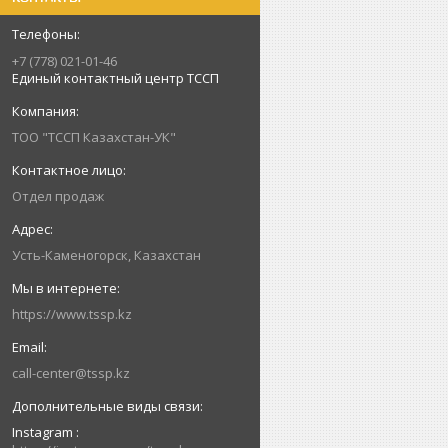
+7 (778) 021-01-46
Единый контактный центр ТССП
ТОО "ТССП Казахстан-УК"
Отдел продаж
Усть-Каменогорск, Казахстан
https://www.tssp.kz
call-center@tssp.kz
Instagram