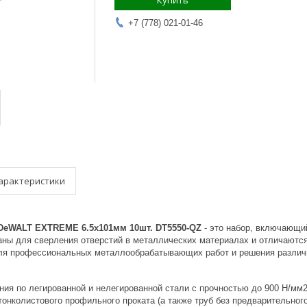
Купить
+7 (778) 021-01-46
арактеристики
 DeWALT EXTREME 6.5x101мм 10шт. DT5550-QZ
- это набор, включающи
аны для сверления отверстий в металлических материалах и отличаются
ля профессиональных металлообрабатывающих работ и решения различ
ния по легированной и нелегированной стали с прочностью до 900 Н/мм
онколистового профильного проката (а также труб без предварительного