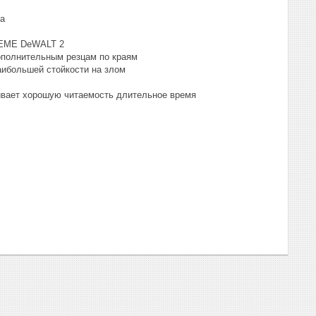
ла
TREME DeWALT 2
дополнительным резцам по краям
аибольшей стойкости на злом
ивает хорошую читаемость длительное время