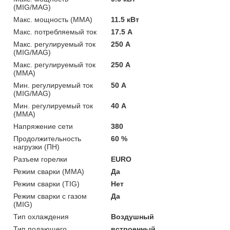
(MIG/MAG)
Макс. мощность (MMA)
11.5 кВт
Макс. потребляемый ток
17.5 А
Макс. регулируемый ток
250 А
(MIG/MAG)
Макс. регулируемый ток
250 А
(MMA)
Мин. регулируемый ток
50 А
(MIG/MAG)
Мин. регулируемый ток
40 А
(MMA)
Напряжение сети
380
Продолжительность
60 %
нагрузки (ПН)
Разъем горелки
EURO
Режим сварки (MMA)
Да
Режим сварки (TIG)
Нет
Режим сварки с газом
Да
(MIG)
Тип охлаждения
Воздушный
Тип подающего
встроенный