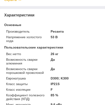
Характеристики
Основные
Производитель
Ресанта
Напряжение холостого
53 В
хода
Пользовательские характеристики
Вес нетто
26 кг
Возможность сварки
Да
алюминия
Возможность сварки
Да
порошковой проволокой
Еврокатушка
D300; K300
Класс защиты
IP21S
Класс изоляции
F
Коэффициент полезного
85 %
действия (КПД)
Макс. мощность
9.6 кВт