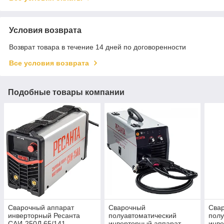
Условия возврата
Возврат товара в течение 14 дней по договоренности
Все условия возврата
Подобные товары компании
Сварочный аппарат
Сварочный
Сва
инверторный Ресанта
полуавтоматический
полу
САИ-250Д 65/141
инверторный аппарат
инве