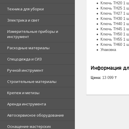
Ключь TH20 1 ш
Ключь TH25 1 ш
Техника для уборки
Ключь TH27 1 ш
Ключь TH30 1 ш
Электрика и свет
Ключь TH40 1 ш
Ключь TH45 1 ш
Измерительные приборы и
Ключь TH50 1 ш
инструмент
Ключь TH55 1 ш
Ключь TH60 1 ш
Расходные материалы
Упаковка
Спецодежда и СИЗ
Информация дл
Ручной инструмент
Цена:
13 099 ₸
Строительные материалы
Крепеж и метизы
Аренда инструмента
Автосервисное оборудование
Оснащение мастерских