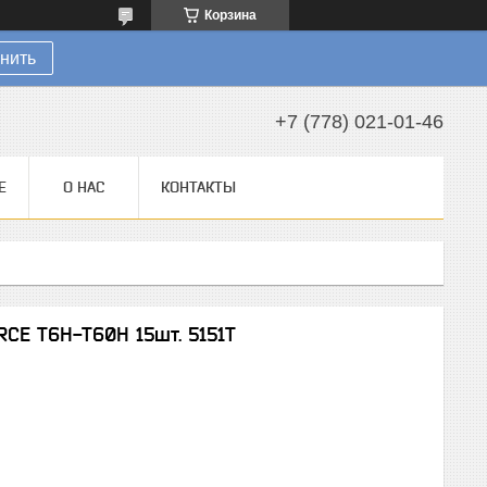
Корзина
нить
+7 (778) 021-01-46
Е
О НАС
КОНТАКТЫ
CE Т6Н-Т60Н 15шт. 5151T