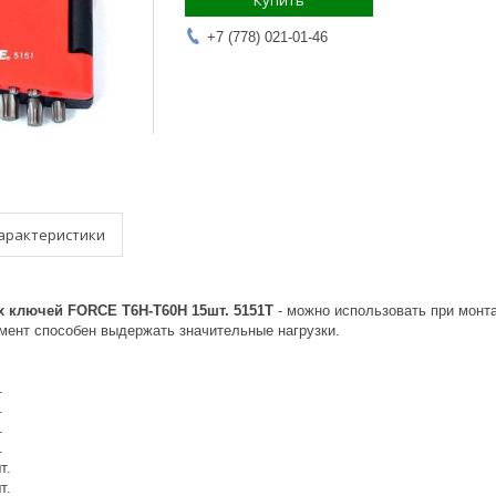
Купить
+7 (778) 021-01-46
арактеристики
 ключей FORCE Т6Н-Т60Н 15шт. 5151T
- можно использовать при монта
умент способен выдержать значительные нагрузки.
.
.
.
.
т.
т.