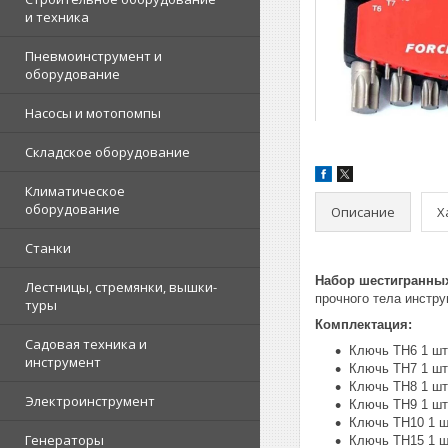
и техника
Пневмоинструмент и
оборудование
Насосы и мотопомпы
Складское оборудование
Климатическое
оборудование
Описание
Х
Станки
Набор шестигранных
Лестницы, стремянки, вышки-
прочного тела инстр
туры
Комплектация:
Садовая техника и
Ключь TH6 1 шт
инструмент
Ключь TH7 1 шт
Ключь TH8 1 шт
Электроинструмент
Ключь TH9 1 шт
Ключь TH10 1 ш
Генераторы
Ключь TH15 1 ш