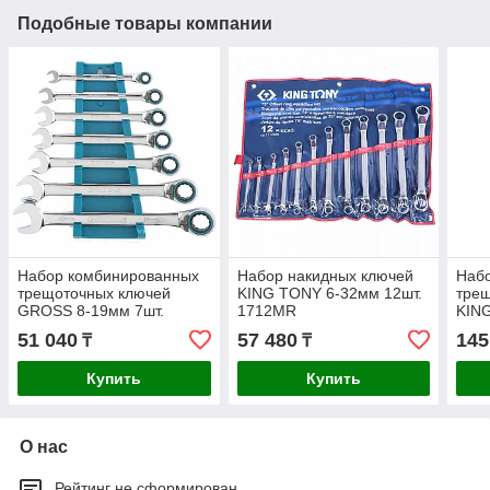
Подобные товары компании
Набор комбинированных
Набор накидных ключей
Наб
трещоточных ключей
KING TONY 6-32мм 12шт.
тре
GROSS 8-19мм 7шт.
1712MR
KIN
14892
122
51 040
57 480
145
₸
₸
Купить
Купить
О нас
Рейтинг не сформирован