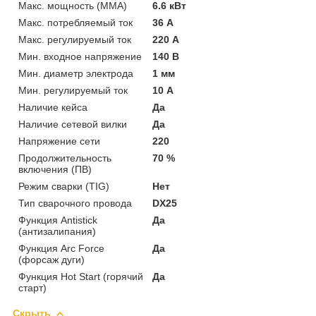
Макс. мощность (MMA)
6.6 кВт
Макс. потребляемый ток
36 А
Макс. регулируемый ток
220 А
Мин. входное напряжение
140 В
Мин. диаметр электрода
1 мм
Мин. регулируемый ток
10 А
Наличие кейса
Да
Наличие сетевой вилки
Да
Напряжение сети
220
Продолжительность
70 %
включения (ПВ)
Режим сварки (TIG)
Нет
Тип сварочного провода
DX25
Функция Antistick
Да
(антизалипания)
Функция Arc Force
Да
(форсаж дуги)
Функция Hot Start (горячий
Да
старт)
Скрыть