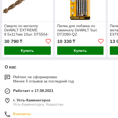
Сверло по металлу
Пилка для лобзика по
Пилк
DeWALT EXTREME
ламинату DeWALT 5шт.
мет
8.5x117мм 10шт. DT5554-
DT2080-QZ
EXT
QZ
QZ
30 790
10 330
13 
₸
₸
Купить
Купить
О нас
Рейтинг не сформирован
Менее 5 отзывов за последний год
Работает с 17.08.2021
г. Усть-Каменогорск
Усть-Каменогорск, Казахстан
Контакты