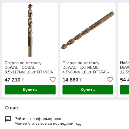
Сверло по металлу
Сверло по металлу
Набо
DeWALT COBALT
DeWALT EXTREME
DeW
8.5x117мм 10шт. DT4939-
4.5x80мм 10шт. DT5545-
12.5
QZ
QZ
DT5
47 210
14 880
54 
₸
₸
Купить
Купить
О нас
Рейтинг не сформирован
Менее 5 отзывов за последний год